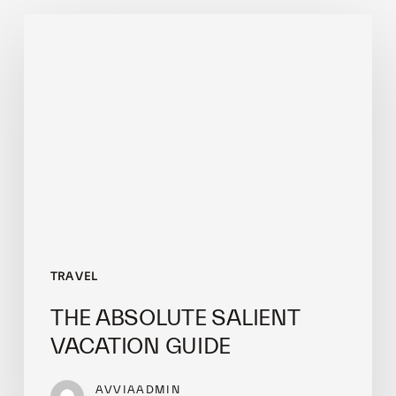
The
absolute
Salient
vacation
guide
TRAVEL
THE ABSOLUTE SALIENT
VACATION GUIDE
AVVIAADMIN