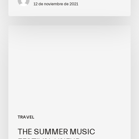
12 de noviembre de 2021
The
summer
music
festival
lineup
TRAVEL
THE SUMMER MUSIC