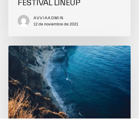
FESTIVAL LINEUP
AVVIAADMIN
12 de noviembre de 2021
The
incredible
history
of
Queensland
TRAVEL