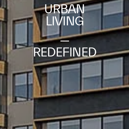
URBAN
LIVING
—
REDEFINED