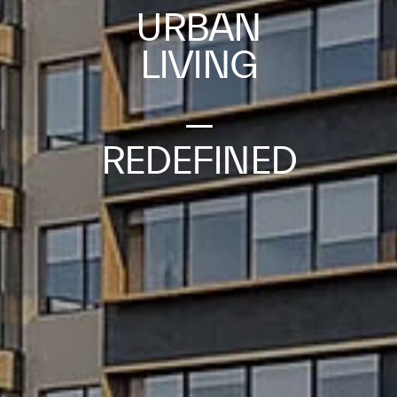
URBAN
LIVING
—
REDEFINED