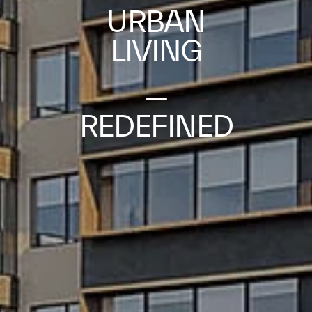
URBAN
LIVING
—
REDEFINED